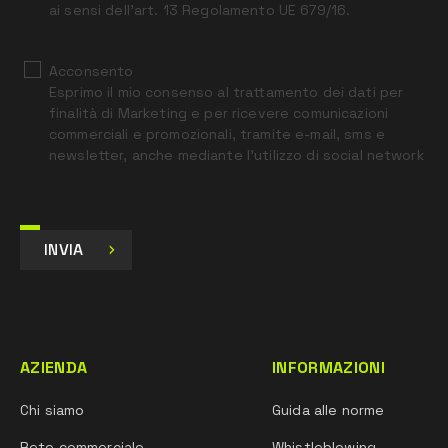
ai sensi dell’art. 13 Regolamento UE 679/16.
Acconsento
Esprimo il mio consenso al trattamento dei dati per
finalità di Marketing e per ricevere comunicazioni
commerciali e promozionali, tramite e-mail, sms e
newsletter, anche mediante l’utilizzo di social network
INVIA
AZIENDA
INFORMAZIONI
Chi siamo
Guida alle norme
Rete commerciale
Whistleblowing