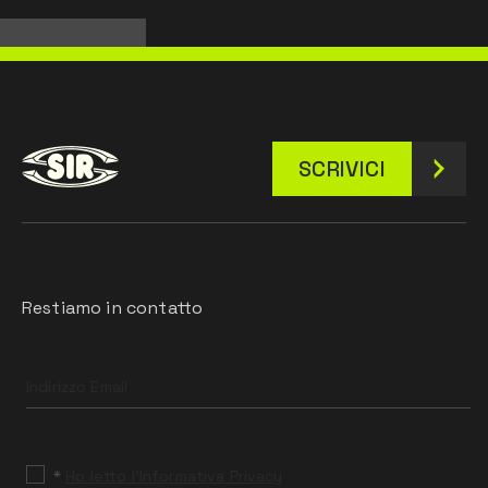
SCRIVICI
Restiamo in contatto
Leave
this
field
blank
*
Ho letto l’Informativa Privacy