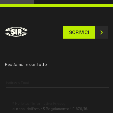
SCRIVICI
Restiamo in contatto
Leave
this
field
blank
*
Ho letto l’Informativa Privacy
ai sensi dell’art. 13 Regolamento UE 679/16.