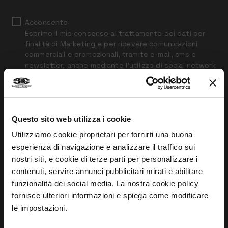
Acconsento
Esprimo il mio consenso al trattamento dei dati per
finalità di Marketing e per ricevere comunicazioni
commerciali e promozionali, tramite e-mail, sms e
newsletter, anche mediante l’utilizzo di social network
INVIA
Questo sito web utilizza i cookie
Utilizziamo cookie proprietari per fornirti una buona
esperienza di navigazione e analizzare il traffico sui
nostri siti, e cookie di terze parti per personalizzare i
contenuti, servire annunci pubblicitari mirati e abilitare
AZIENDA
INFORMAZIONI
funzionalità dei social media. La nostra cookie policy
Chi siamo
Guida alle norme
fornisce ulteriori informazioni e spiega come modificare
le impostazioni.
Rete commerciale
Whistleblowing