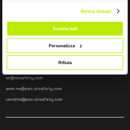
Ricerca e sviluppo
Impressum
Mostra dettagli
Mentalità sportiva
Taglie e Manutenzione
Accetta tutti
CONTATTI
Via dei Fornaciai, 9, 06081 Assisi (PG) - Italia
Personalizza
+39 075 804 37 37
Rifiuta
+39 075 804 37 47
sir@sirsafety.com
amm.ne@pec.sirsafety.com
vendite@pec.sirsafety.com