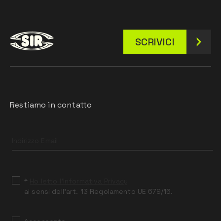
SCRIVICI
Restiamo in contatto
Leave
this
field
blank
*
Ho letto l’Informativa Privacy
ai sensi dell’art. 13 Regolamento UE 679/16.