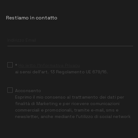
Restiamo in contatto
Leave
this
field
blank
*
Ho letto l’Informativa Privacy
ai sensi dell’art. 13 Regolamento UE 679/16.
Acconsento
Esprimo il mio consenso al trattamento dei dati per
finalità di Marketing e per ricevere comunicazioni
commerciali e promozionali, tramite e-mail, sms e
newsletter, anche mediante l’utilizzo di social network