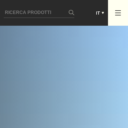
ES
IT
PT