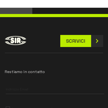
SCRIVICI
Restiamo in contatto
Leave
this
field
blank