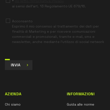
*
Ho letto l’Informativa Privacy
ai sensi dell’art. 13 Regolamento UE 679/16.
Acconsento
Esprimo il mio consenso al trattamento dei dati per
finalità di Marketing e per ricevere comunicazioni
commerciali e promozionali, tramite e-mail, sms e
newsletter, anche mediante l’utilizzo di social network
INVIA
AZIENDA
INFORMAZIONI
Chi siamo
Guida alle norme