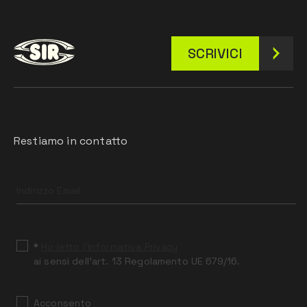
SCRIVICI
Restiamo in contatto
Leave
this
field
blank
*
Ho letto l’Informativa Privacy
ai sensi dell’art. 13 Regolamento UE 679/16.
Acconsento