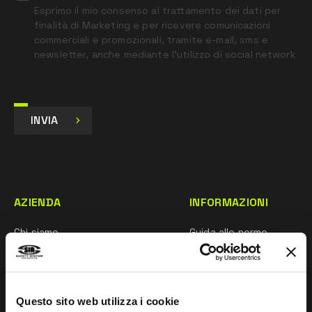
Esprimo il mio consenso al trattamento dei dati per
finalità di Marketing e per ricevere comunicazioni
commerciali e promozionali, tramite e-mail, sms e
newsletter, anche mediante l’utilizzo di social network
INVIA
AZIENDA
INFORMAZIONI
Chi siamo
Guida alle norme
Rete commerciale
Whistleblowing
Ricerca e sviluppo
Impressum
Questo sito web utilizza i cookie
Mentalità sportiva
Taglie e Manutenzione