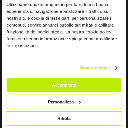
Utilizziamo cookie proprietari per fornirti una buona
esperienza di navigazione e analizzare il traffico sui
CONTATTI
nostri siti, e cookie di terze parti per personalizzare i
contenuti, servire annunci pubblicitari mirati e abilitare
Via dei Fornaciai, 9, 06081 Assisi (PG) - Italia
funzionalità dei social media. La nostra cookie policy
fornisce ulteriori informazioni e spiega come modificare
+39 075 804 37 37
le impostazioni.
+39 075 804 37 47
sir@sirsafety.com
Mostra dettagli
amm.ne@pec.sirsafety.com
vendite@pec.sirsafety.com
Accetta tutti
Personalizza
Rifiuta