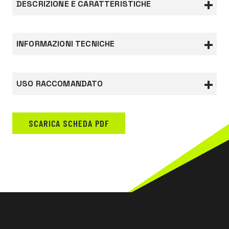
DESCRIZIONE E CARATTERISTICHE
Ricambio bombola litri 6 - 300 bar
INFORMAZIONI TECNICHE
Documentazione
USO RACCOMANDATO
Dichiarazione di conformità
EDILIZIA, LAVORI STRADALI
INDUSTRIA PESANTE
SCARICA SCHEDA PDF
INDUSTRIA PETROLCHIMICA