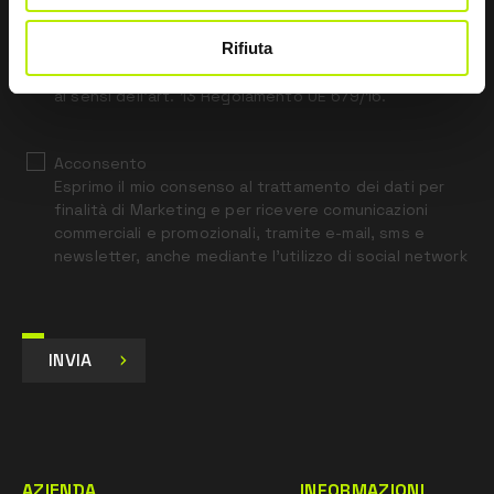
field
blank
Rifiuta
*
Ho letto l’Informativa Privacy
ai sensi dell’art. 13 Regolamento UE 679/16.
Acconsento
Esprimo il mio consenso al trattamento dei dati per
finalità di Marketing e per ricevere comunicazioni
commerciali e promozionali, tramite e-mail, sms e
newsletter, anche mediante l’utilizzo di social network
INVIA
AZIENDA
INFORMAZIONI