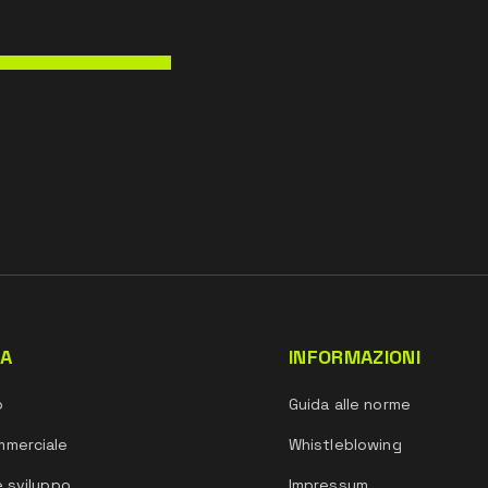
DA
INFORMAZIONI
o
Guida alle norme
mmerciale
Whistleblowing
e sviluppo
Impressum