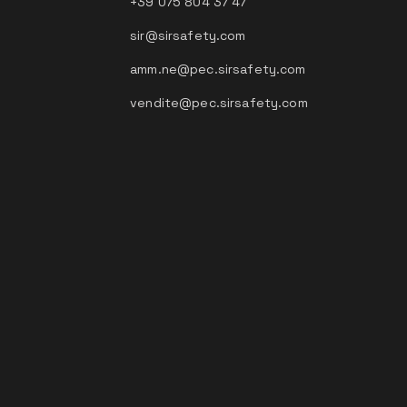
+39 075 804 37 47
sir@sirsafety.com
amm.ne@pec.sirsafety.com
vendite@pec.sirsafety.com