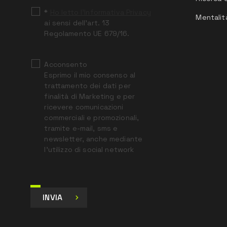
*
Ho letto l’Informativa Privacy
Mentalit
ai sensi dell’art. 13
Regolamento UE 679/16.
Acconsento
Esprimo il mio consenso al
trattamento dei dati per
finalità di Marketing e per
ricevere comunicazioni
commerciali e promozionali,
tramite e-mail, sms e
newsletter, anche mediante
l’utilizzo di social network
INVIA