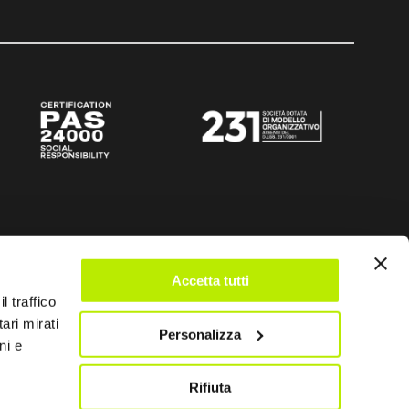
Accetta tutti
l traffico
ari mirati
Personalizza
ni e
Rifiuta