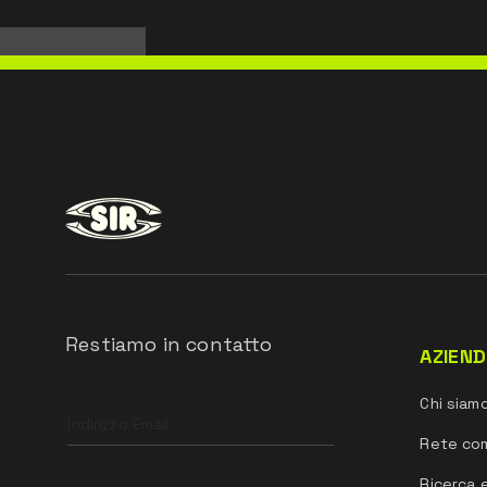
Restiamo in contatto
AZIEN
Leave
Chi siam
this
field
Rete co
blank
Ricerca 