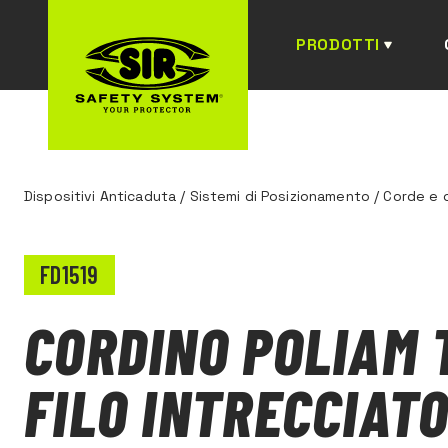
PRODOTTI
Dispositivi Anticaduta
/
Sistemi di Posizionamento
/
Corde e c
FD1519
CORDINO POLIAM 
FILO INTRECCIAT