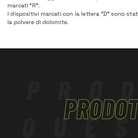
marcati “R”.
I dispositivi marcati con la lettera “D” sono st
la polvere di dolomite.
PRO
PRODOT
QUE