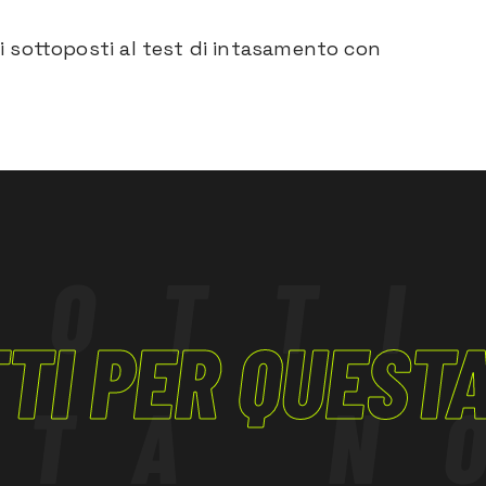
ati sottoposti al test di intasamento con
DOTTI
TI PER QUEST
STA N