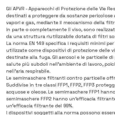
Gli APVR - Apparecchi di Protezione delle Vie Res
destinati a proteggere da sostanze pericolose a
vapori e gas, mediante il meccanismo della filtr
in parte o completamente il viso, sono realizzati
da una struttura riutilizzabile dotata di filtri sos
La norma EN 149 specifica i requisiti minimi per
utilizzate come dispositivi di protezione delle v
destinate alla fuga. Gli aerosol e le particelle di 
salute più subdoli nell’ambiente di lavoro, poic
nell’aria respirabile.
Le semimaschere filtranti contro particelle off
Suddivise in tre classi FFP1, FFP2, FFP3 protegg
acquose e oleose. Le semimaschere FFP1 hanno un
semimaschere FFP2 hanno un’efficacia filtran
un’efficacia filtrante del 99%.
I dispositivi soggetti alla norma possono essere