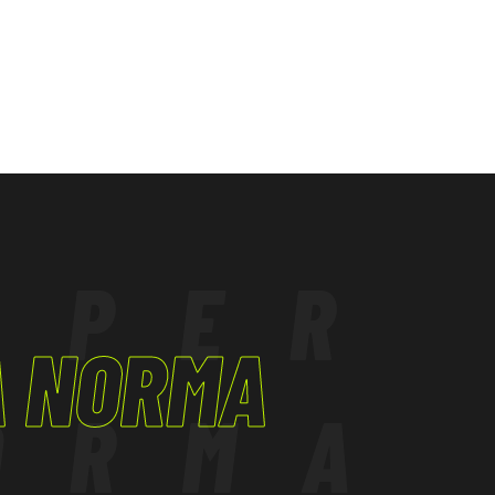
 PER
A NORMA
ORMA