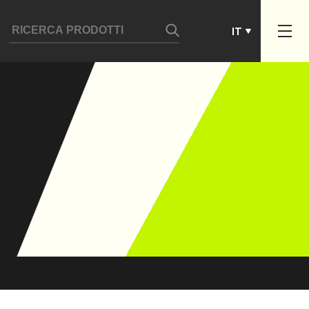
ES
IT
PT