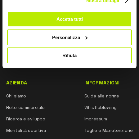
Mostra dettagli
finalità di Marketing e per ricevere comunicazioni
commerciali e promozionali, tramite e-mail, sms e
newsletter, anche mediante l’utilizzo di social network
Accetta tutti
Personalizza
INVIA
Rifiuta
AZIENDA
INFORMAZIONI
Chi siamo
Guida alle norme
Rete commerciale
Whistleblowing
Ricerca e sviluppo
Impressum
Mentalità sportiva
Taglie e Manutenzione