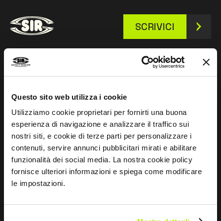
SCRIVICI
Restiamo in contatto
Questo sito web utilizza i cookie
Leave
Utilizziamo cookie proprietari per fornirti una buona
this
esperienza di navigazione e analizzare il traffico sui
field
nostri siti, e cookie di terze parti per personalizzare i
blank
contenuti, servire annunci pubblicitari mirati e abilitare
funzionalità dei social media. La nostra cookie policy
*
Ho letto l’Informativa Privacy
fornisce ulteriori informazioni e spiega come modificare
ai sensi dell’art. 13 Regolamento UE 679/16.
le impostazioni.
Acconsento
Esprimo il mio consenso al trattamento dei dati per