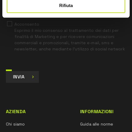
*
Ho letto l’Informativa Privacy
Rifiuta
ai sensi dell’art. 13 Regolamento UE 679/16.
Acconsento
Esprimo il mio consenso al trattamento dei dati per
finalità di Marketing e per ricevere comunicazioni
commerciali e promozionali, tramite e-mail, sms e
newsletter, anche mediante l’utilizzo di social network
INVIA
AZIENDA
INFORMAZIONI
Chi siamo
Guida alle norme