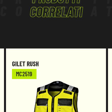
CORRELA
CORRELATI
GILET RUSH
MC2519