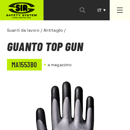
IT
PT
Guanti da lavoro
/
Antitaglio
/
GUANTO TOP GUN
MA1553B0
a magazzino