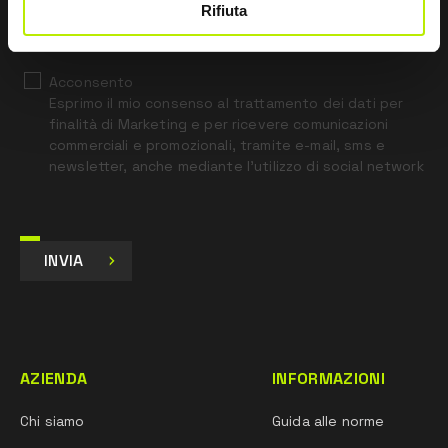
*
Ho letto l’Informativa Privacy
Rifiuta
ai sensi dell’art. 13 Regolamento UE 679/16.
Acconsento
Esprimo il mio consenso al trattamento dei dati per
finalità di Marketing e per ricevere comunicazioni
commerciali e promozionali, tramite e-mail, sms e
newsletter, anche mediante l’utilizzo di social network
INVIA
AZIENDA
INFORMAZIONI
Chi siamo
Guida alle norme