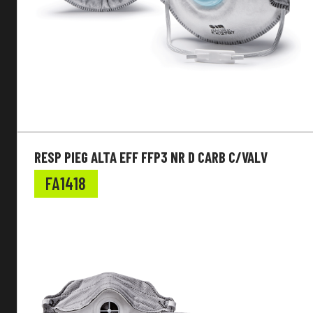
Guanti da lavoro
EN Standard
Colore
Caratteristiche Speciali
Vestibilità
RESP PIEG ALTA EFF FFP3 NR D CARB C/VALV
FA1418
Tipologia
Caratteristiche Speciali
Lamina Antiperforazione
Tipologia Mascherina Monouso