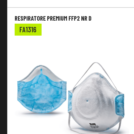
Tipo Lente
RESPIRATORE PREMIUM FFP2 NR D
Tipo Inserto Auricolare
FA1316
Scarpe da lavoro
Chiusura
Calzata
Puntale
Tomaia
Materiale Suola
Altre caratteristiche