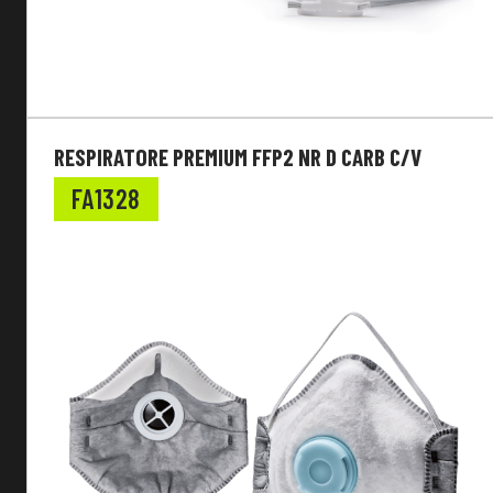
Protezione Chimica
Tessuto
RESPIRATORE PREMIUM FFP2 NR D CARB C/V
Funzione
FA1328
EN Standard
Stagionalità
Tipologia
Livello di Protezione
Altre Caratteristiche