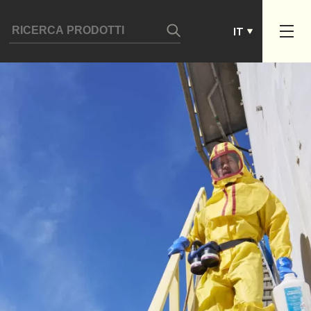
ES
IT
PT