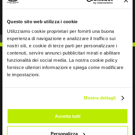
cuciture doppie
ribattute garantiscono resistenza, assicurandone
Prev
Next
la durata anche in
condizioni di utilizzo intensivo. Le ginocchia
Questo sito web utilizza i cookie
preformate contribuiscono
Utilizziamo cookie proprietari per fornirti una buona
ad ottimizzare la libertà di movimento e migliorare
esperienza di navigazione e analizzare il traffico sui
l’ergonomia
nostri siti, e cookie di terze parti per personalizzare i
complessiva del capo. Grazie alle tasche porta
contenuti, servire annunci pubblicitari mirati e abilitare
ginocchiere, il pantalone
funzionalità dei social media. La nostra cookie policy
consente all’operatore di affrontare anche le
fornisce ulteriori informazioni e spiega come modificare
posizioni più scomode
le impostazioni.
SCRIVICI
durante l’attività lavorativa, offrendo la possibilità
di utilizzare
ginocchiere abbinate per una protezione e un
Mostra dettagli
comfort superiori. Gli
inserti rifrangenti termosaldati aumentano la
Restiamo in contatto
visibilità dell’operatore,
Accetta tutti
migliorando la sicurezza durante le attività
Leave
lavorative. Le7 tasche lo
Personalizza