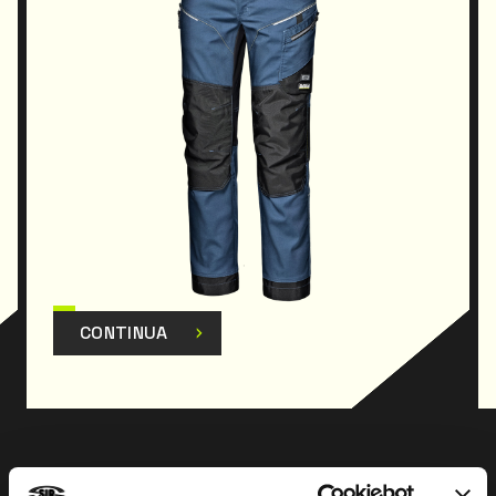
Pantalone da lavoro realizzato in tessuto
polivalente, progettato per
garantire la massima sicurezza, comfort e
funzionalità nelle attività
quotidiane degli ambienti di lavoro, dove la
praticità è fondamentale.
Il tessuto stretch favorisce la libertà di movimento
dell’operatore,
consentendo l’assunzione di posture dinamiche
CONTINUA
durante le attività
lavorative; il tessuto contribuisce a bilanciare
perfettamente
protezione e comfort, rendendo il capo morbido e
traspirante senza
pregiudicare robustezza e resistenza meccanica. Le