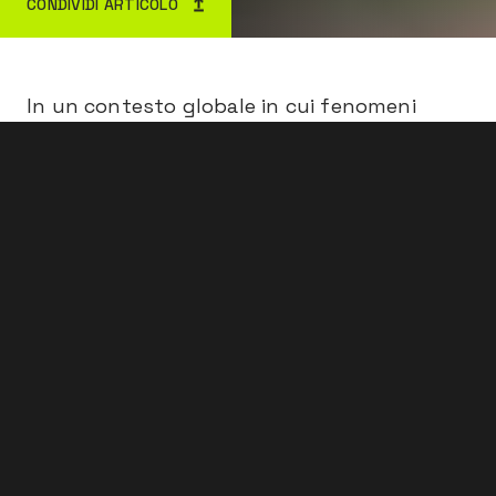
CONDIVIDI ARTICOLO
In un contesto globale in cui fenomeni
come lo
sfruttamento, le disuguaglianze di
CONTATTACI
genere
e l’assenza di
sicurezza sul lavoro
continuano a mietere vittime e a ledere i
diritti fondamentali delle persone, emerge
la necessità di un
cambiamento profondo
. Il
mondo del lavoro
necessita di riforme in
grado di
restituire dignità
e
valore
al
lavoratore
. La
certificazione PAS 24000
risponde proprio a questa sfida, ponendosi
come standard innovatore che non si limita
alla conformità normativa, ma che mira a
creare
condizioni di lavoro eque, sicure
e
rispettose dei diritti umani
.