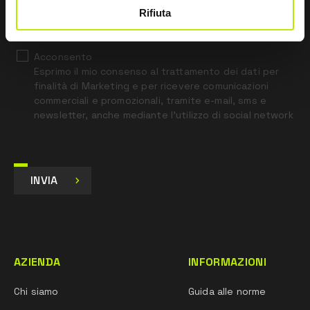
*
Ho letto l’Informativa Privacy
Rifiuta
ai sensi dell’art. 13 Regolamento UE 679/16.
Acconsento
Esprimo il mio consenso al trattamento dei dati per
finalità di Marketing e per ricevere comunicazioni
commerciali e promozionali, tramite e-mail, sms e
newsletter, anche mediante l’utilizzo di social network
INVIA
AZIENDA
INFORMAZIONI
Chi siamo
Guida alle norme