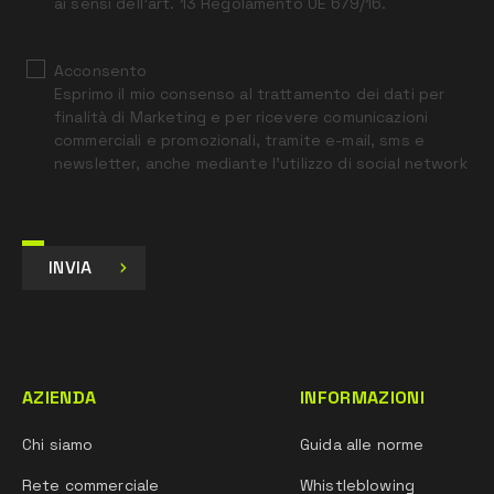
ai sensi dell’art. 13 Regolamento UE 679/16.
Acconsento
Esprimo il mio consenso al trattamento dei dati per
finalità di Marketing e per ricevere comunicazioni
commerciali e promozionali, tramite e-mail, sms e
newsletter, anche mediante l’utilizzo di social network
INVIA
AZIENDA
INFORMAZIONI
Chi siamo
Guida alle norme
Rete commerciale
Whistleblowing