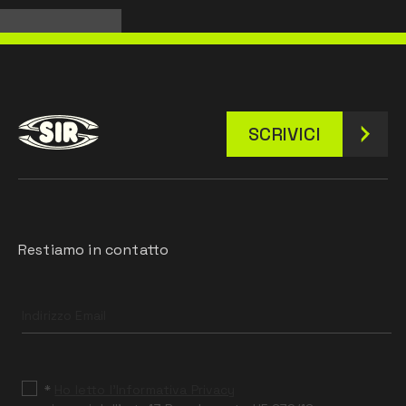
SCRIVICI
Restiamo in contatto
Leave
this
field
blank
*
Ho letto l’Informativa Privacy