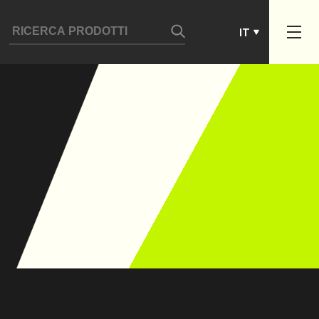
ES
IT
PT