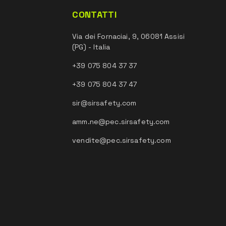
CONTATTI
Via dei Fornaciai, 9, 06081 Assisi
(PG) - Italia
+39 075 804 37 37
+39 075 804 37 47
sir@sirsafety.com
amm.ne@pec.sirsafety.com
vendite@pec.sirsafety.com