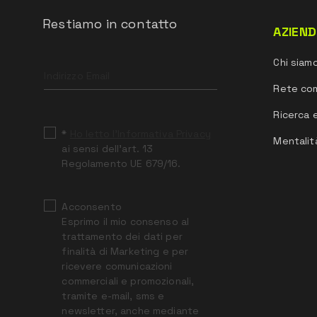
Restiamo in contatto
AZIEN
Leave
Chi siam
this
field
Rete co
blank
Ricerca 
*
Ho letto l’Informativa Privacy
Mentalit
ai sensi dell’art. 13
Regolamento UE 679/16.
Acconsento
Esprimo il mio consenso al
trattamento dei dati per
finalità di Marketing e per
ricevere comunicazioni
commerciali e promozionali,
tramite e-mail, sms e
newsletter, anche mediante