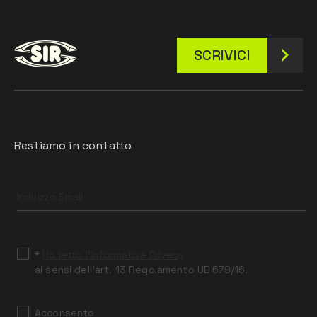
SCRIVICI
Restiamo in contatto
Leave
this
field
blank
*
Ho letto l’Informativa Privacy
ai sensi dell’art. 13 Regolamento UE 679/16.
Acconsento