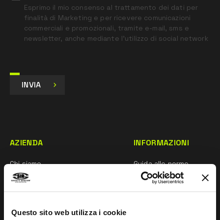
Esprimo il mio consenso al trattamento dei dati per
finalità di Marketing e per ricevere comunicazioni
commerciali e promozionali, tramite e-mail, sms e
newsletter, anche mediante l’utilizzo di social network
INVIA
AZIENDA
INFORMAZIONI
Chi siamo
Guida alle norme
Rete commerciale
Whistleblowing
Ricerca e sviluppo
Impressum
Questo sito web utilizza i cookie
Mentalità sportiva
Taglie e Manutenzione