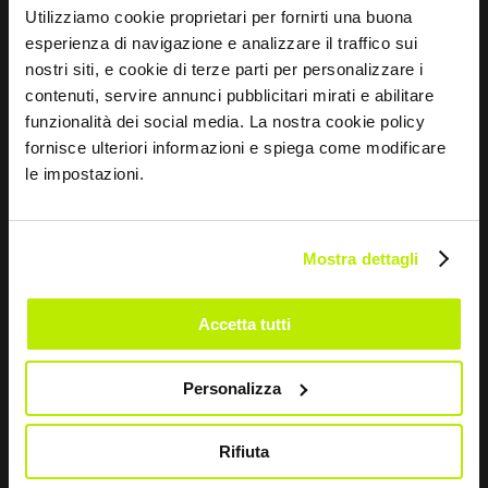
Utilizziamo cookie proprietari per fornirti una buona
esperienza di navigazione e analizzare il traffico sui
CONTATTI
nostri siti, e cookie di terze parti per personalizzare i
contenuti, servire annunci pubblicitari mirati e abilitare
Via dei Fornaciai, 9, 06081 Assisi (PG) - Italia
funzionalità dei social media. La nostra cookie policy
fornisce ulteriori informazioni e spiega come modificare
+39 075 804 37 37
le impostazioni.
+39 075 804 37 47
sir@sirsafety.com
Mostra dettagli
amm.ne@pec.sirsafety.com
vendite@pec.sirsafety.com
Accetta tutti
Personalizza
Rifiuta