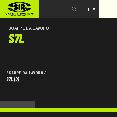
IT
CONTATTACI
PT
SCARPE DA LAVORO
S7L
SCARPE DA LAVORO
/
S7L
(0)