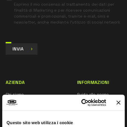
Esprimo il mio consenso al trattamento dei dati per
finalità di Marketing e per ricevere comunicazioni
commerciali e promozionali, tramite e-mail, sms e
newsletter, anche mediante l’utilizzo di social network
INVIA
AZIENDA
INFORMAZIONI
Chi siamo
Guida alle norme
Rete commerciale
Whistleblowing
Ricerca e sviluppo
Impressum
Questo sito web utilizza i cookie
Mentalità sportiva
Taglie e Manutenzione