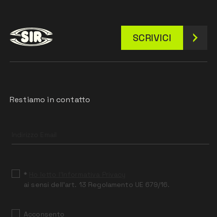
SCRIVICI
Restiamo in contatto
Leave
this
field
blank
*
Ho letto l’Informativa Privacy
ai sensi dell’art. 13 Regolamento UE 679/16.
Acconsento