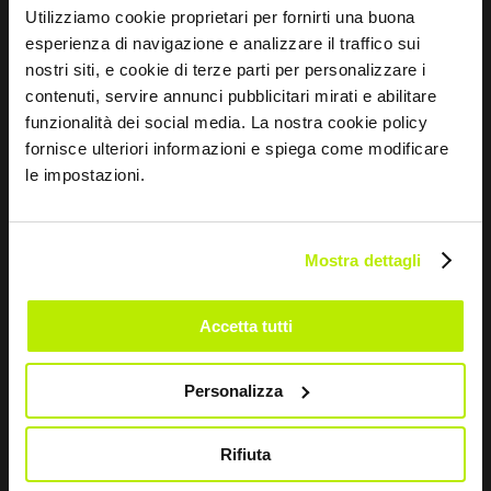
Utilizziamo cookie proprietari per fornirti una buona
esperienza di navigazione e analizzare il traffico sui
CONTATTI
nostri siti, e cookie di terze parti per personalizzare i
contenuti, servire annunci pubblicitari mirati e abilitare
Via dei Fornaciai, 9, 06081 Assisi (PG) - Italia
funzionalità dei social media. La nostra cookie policy
fornisce ulteriori informazioni e spiega come modificare
+39 075 804 37 37
le impostazioni.
+39 075 804 37 47
sir@sirsafety.com
Mostra dettagli
amm.ne@pec.sirsafety.com
vendite@pec.sirsafety.com
Accetta tutti
Personalizza
Rifiuta