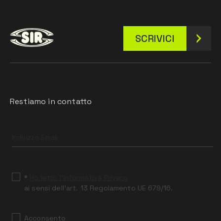
SCRIVICI
Restiamo in contatto
Leave
this
field
blank
*
Ho letto l’Informativa Privacy
ai sensi dell’art. 13 Regolamento UE 679/16.
Acconsento