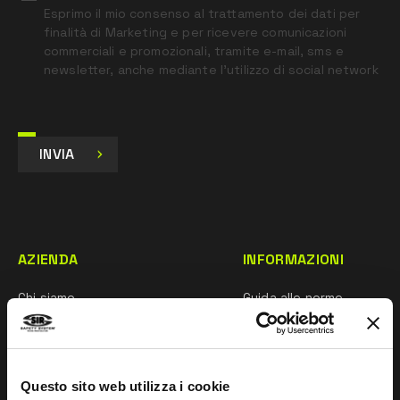
Esprimo il mio consenso al trattamento dei dati per
finalità di Marketing e per ricevere comunicazioni
commerciali e promozionali, tramite e-mail, sms e
newsletter, anche mediante l’utilizzo di social network
INVIA
AZIENDA
INFORMAZIONI
Chi siamo
Guida alle norme
Rete commerciale
Whistleblowing
Ricerca e sviluppo
Impressum
Questo sito web utilizza i cookie
Mentalità sportiva
Taglie e Manutenzione