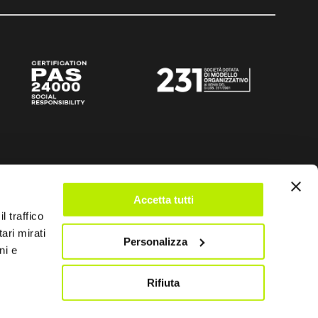
Accetta tutti
l traffico
ari mirati
Personalizza
ni e
Rifiuta