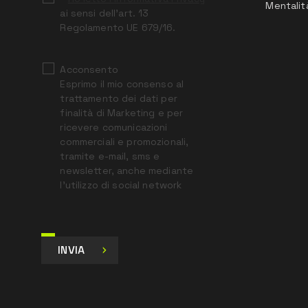
Mentalit
ai sensi dell’art. 13
Regolamento UE 679/16.
Acconsento
Esprimo il mio consenso al
trattamento dei dati per
finalità di Marketing e per
ricevere comunicazioni
commerciali e promozionali,
tramite e-mail, sms e
newsletter, anche mediante
l’utilizzo di social network
INVIA