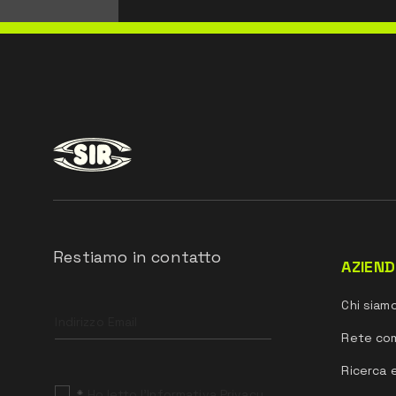
Restiamo in contatto
AZIEN
Leave
Chi siam
this
field
Rete co
blank
Ricerca 
*
Ho letto l’Informativa Privacy