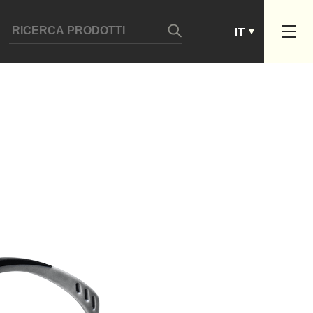
ES
IT
PT