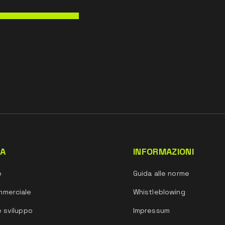
DA
INFORMAZIONI
o
Guida alle norme
mmerciale
Whistleblowing
e sviluppo
Impressum