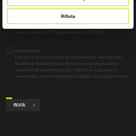
field
blank
Rifiuta
*
Ho letto l’Informativa Privacy
ai sensi dell’art. 13 Regolamento UE 679/16.
Acconsento
Esprimo il mio consenso al trattamento dei dati per
finalità di Marketing e per ricevere comunicazioni
commerciali e promozionali, tramite e-mail, sms e
newsletter, anche mediante l’utilizzo di social network
INVIA