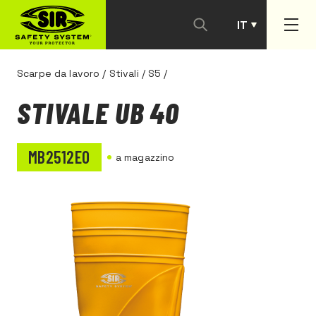
IT
PT
Scarpe da lavoro
/
Stivali
/
S5
/
STIVALE UB 40
MB2512E0
a magazzino