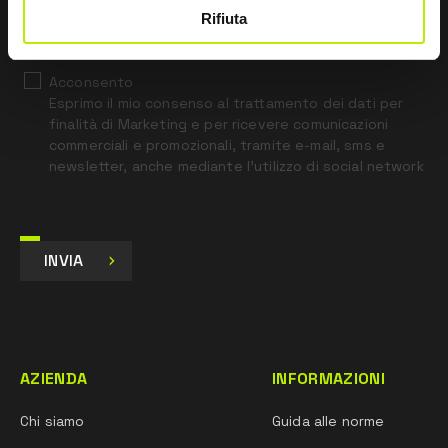
*
Ho letto l’Informativa Privacy
Rifiuta
ai sensi dell’art. 13 Regolamento UE 679/16.
Acconsento
Esprimo il mio consenso al trattamento dei dati per
finalità di Marketing e per ricevere comunicazioni
commerciali e promozionali, tramite e-mail, sms e
newsletter, anche mediante l’utilizzo di social network
INVIA
AZIENDA
INFORMAZIONI
Chi siamo
Guida alle norme