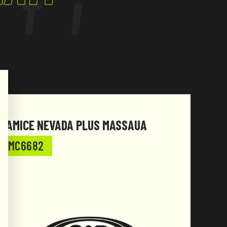
ATI
CAMICE NEVADA PLUS MASSAUA
CAMI
MC6682
MC