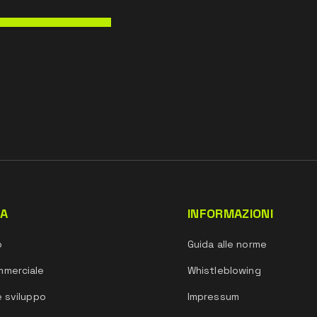
DA
INFORMAZIONI
o
Guida alle norme
mmerciale
Whistleblowing
e sviluppo
Impressum