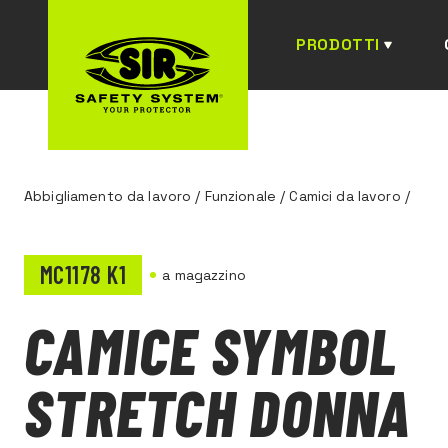
PRODOTTI
Abbigliamento da lavoro
/
Funzionale
/
Camici da lavoro
/
MC1178 K1
a magazzino
CAMICE SYMBOL
STRETCH DONNA