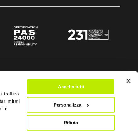
Accetta tutti
l traffico
ari mirati
Personalizza
ni e
Rifiuta