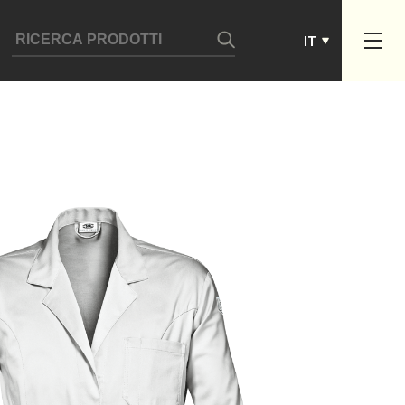
ES
IT
PT