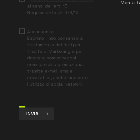
Mentalit
ai sensi dell’art. 13
Regolamento UE 679/16.
Acconsento
Esprimo il mio consenso al
trattamento dei dati per
finalità di Marketing e per
ricevere comunicazioni
commerciali e promozionali,
tramite e-mail, sms e
newsletter, anche mediante
l’utilizzo di social network
INVIA