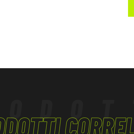
re e cotone
a percentuale
schi derivanti da
 essere conforme
RODOT
ifiche.
ODOTTI CORREL