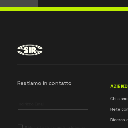
Restiamo in contatto
AZIEN
Leave
Chi siam
this
field
Rete co
blank
Ricerca 
*
Ho letto l’Informativa Privacy