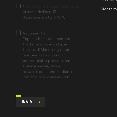
*
Ho letto l’Informativa Privacy
Mentalit
ai sensi dell’art. 13
Regolamento UE 679/16.
Acconsento
Esprimo il mio consenso al
trattamento dei dati per
finalità di Marketing e per
ricevere comunicazioni
commerciali e promozionali,
tramite e-mail, sms e
newsletter, anche mediante
l’utilizzo di social network
INVIA