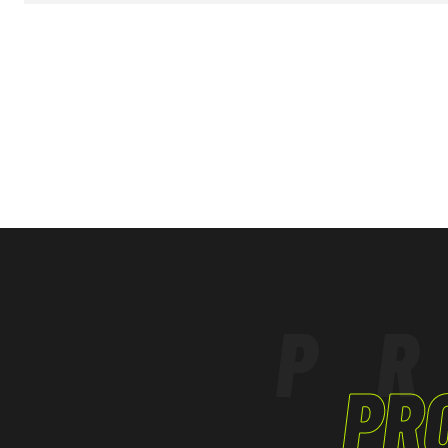
La rotella zigrinata lo rende facilmente utilizza
Dichiarazione di conformità
guanti, l’arresto di sicurezza consente di blocc
EDILIZIA, LAVORI STRADALI
posizione aperta.
LAVORI IN QUOTA
Lama in acciaio inossidabile per una maggiore 
P
PR