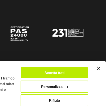
Accetta tutti
l traffico
ari mirati
Personalizza
ni e
Rifiuta