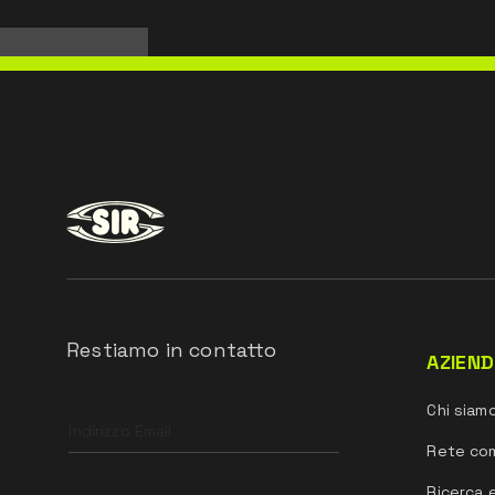
Restiamo in contatto
AZIEN
Leave
Chi siam
this
field
Rete co
blank
Ricerca 