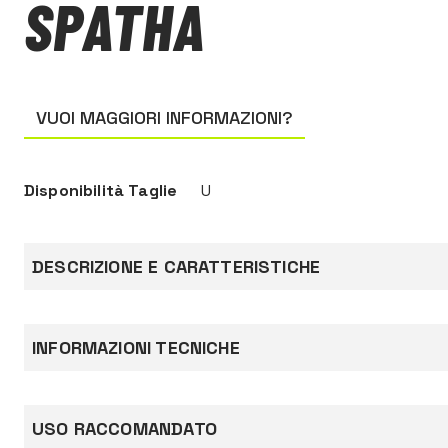
SPATHA
VUOI MAGGIORI INFORMAZIONI?
Disponibilità Taglie
U
DESCRIZIONE E CARATTERISTICHE
Il coltello moschettonabile SPATHA è progettat
accompagnare il lavoratore in quota; lama lisci
INFORMAZIONI TECNICHE
consente di tagliare facilmente corde e cordini
foro per il passaggio di un moschettone e aggan
sull’imbracatura.
Documentazione
USO RACCOMANDATO