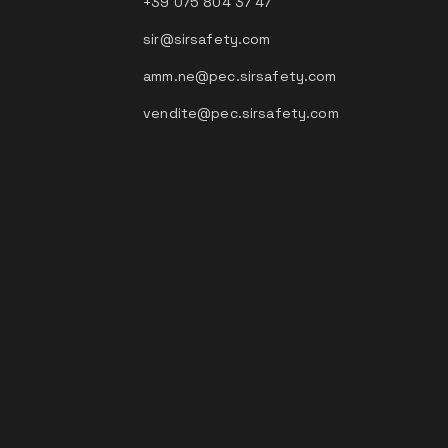
+39 075 804 37 47
sir@sirsafety.com
amm.ne@pec.sirsafety.com
vendite@pec.sirsafety.com