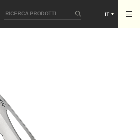
ES
IT
PT