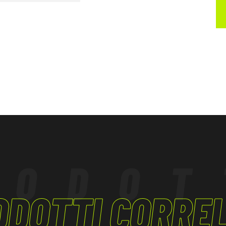
bile anche con i
are la lama in
durata nel tempo.
RODOT
ODOTTI CORREL