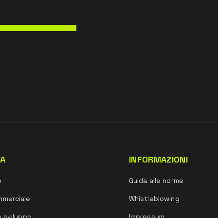
DA
INFORMAZIONI
o
Guida alle norme
mmerciale
Whistleblowing
e sviluppo
Impressum