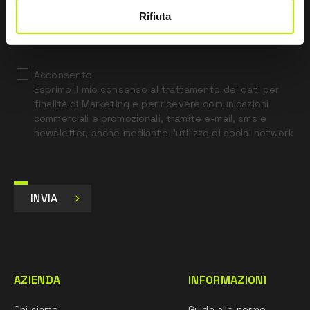
Rifiuta
*
Ho letto l’Informativa Privacy
ai sensi dell’art. 13 Regolamento UE 679/16.
Acconsento
Esprimo il mio consenso al trattamento dei dati per
finalità di Marketing e per ricevere comunicazioni
commerciali e promozionali, tramite e-mail, sms e
newsletter, anche mediante l’utilizzo di social network
INVIA
AZIENDA
INFORMAZIONI
Chi siamo
Guida alle norme