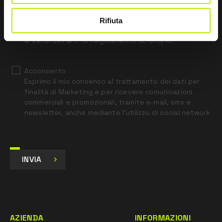
blank
Rifiuta
*
Ho letto l’Informativa Privacy
ai sensi dell’art. 13 Regolamento UE 679/16.
Acconsento
Esprimo il mio consenso al trattamento dei dati per
finalità di Marketing e per ricevere comunicazioni
commerciali e promozionali, tramite e-mail, sms e
newsletter, anche mediante l’utilizzo di social network
INVIA
AZIENDA
INFORMAZIONI