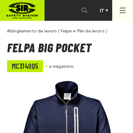
IT
PT
Abbigliamento da lavoro
/
Felpe e Pile da lavoro
/
FELPA BIG POCKET
MC3140Q5
a magazzino