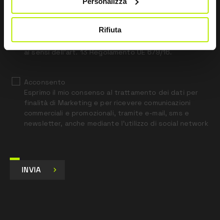
Personalizza
field
blank
Rifiuta
*
Ho letto l’Informativa Privacy
ai sensi dell’art. 13 Regolamento UE 679/16.
Acconsento
Esprimo il mio consenso al trattamento dei dati per
finalità di Marketing e per ricevere comunicazioni
commerciali e promozionali, tramite e-mail, sms e
newsletter, anche mediante l’utilizzo di social network
INVIA