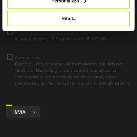
Personalizza
this
field
blank
Rifiuta
*
Ho letto l’Informativa Privacy
ai sensi dell’art. 13 Regolamento UE 679/16.
Acconsento
Esprimo il mio consenso al trattamento dei dati per
finalità di Marketing e per ricevere comunicazioni
commerciali e promozionali, tramite e-mail, sms e
newsletter, anche mediante l’utilizzo di social network
INVIA