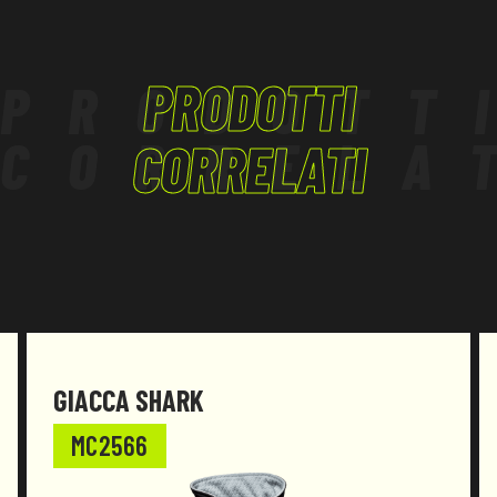
Presenta inoltre eccellenti proprietà di isolamento
LAVORI IN QUOTA
termico.
LOGISTICA
Il collo chiuso da cerniera offre una maggiore
PRODOTTI
PRODOTT
sicurezza operativa e finitura pulita, oltre a extra
TERZIARIO, ARTIGIANATO
protezione della parte anteriore del collo. Gli
CORRELA
inserti rifrangenti sulla zip incrementano la
CORRELATI
visibilità dell’operatore, migliorandola sicurezza
durante le attività lavorative.
Il prodotto è stato progettato e realizzato per
essere conforme al Regolamento (UE)2016/425 e
successive modifiche.
GIACCA SHARK
MC2566