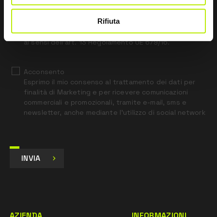
field
blank
Rifiuta
*
Ho letto l’Informativa Privacy
ai sensi dell’art. 13 Regolamento UE 679/16.
Acconsento
Esprimo il mio consenso al trattamento dei dati per
finalità di Marketing e per ricevere comunicazioni
commerciali e promozionali, tramite e-mail, sms e
newsletter, anche mediante l’utilizzo di social network
INVIA
AZIENDA
INFORMAZIONI