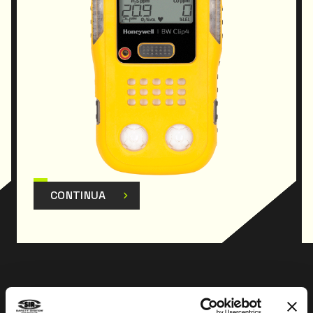
· Resiste a temperature da - 20 °C a 50 °C
· Garanzia 2 anni
· Dimensioni 11,3 x 6 x 3,1 cm
· Peso 190 gr
Certificazioni: Classe I, Div. 1, Gruppo A, B, C, D
ATEX: II 1 G; Ex ia IIC T4 Ga; IECEx: Ex ia IIC T4 Ga
Conformità europea; KTL
CONTINUA