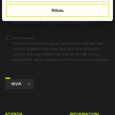
field
blank
Rifiuta
*
Ho letto l’Informativa Privacy
ai sensi dell’art. 13 Regolamento UE 679/16.
Acconsento
Esprimo il mio consenso al trattamento dei dati per
finalità di Marketing e per ricevere comunicazioni
commerciali e promozionali, tramite e-mail, sms e
newsletter, anche mediante l’utilizzo di social network
INVIA
AZIENDA
INFORMAZIONI