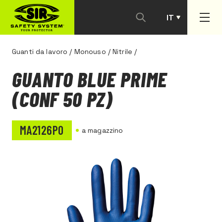
IT
PT
Guanti da lavoro
/
Monouso
/
Nitrile
/
GUANTO BLUE PRIME
(CONF 50 PZ)
MA2126P0
a magazzino