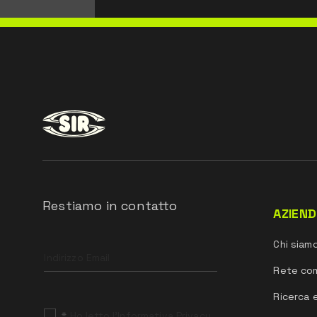
Restiamo in contatto
AZIEN
Leave
Chi siam
this
field
Rete co
blank
Ricerca 
*
Ho letto l’Informativa Privacy