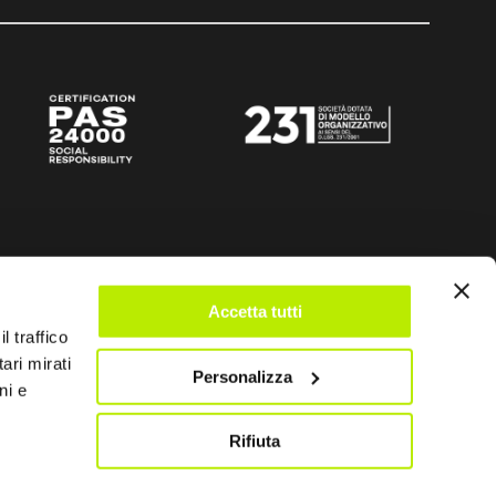
Accetta tutti
l traffico
ari mirati
Personalizza
ni e
Rifiuta