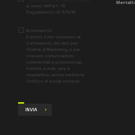
Mentalit
ai sensi dell’art. 13
Regolamento UE 679/16.
Acconsento
Esprimo il mio consenso al
trattamento dei dati per
finalità di Marketing e per
ricevere comunicazioni
commerciali e promozionali,
tramite e-mail, sms e
newsletter, anche mediante
l’utilizzo di social network
INVIA