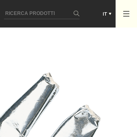
ES
IT
PT