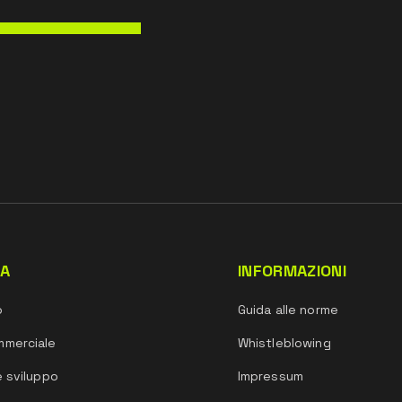
DA
INFORMAZIONI
o
Guida alle norme
mmerciale
Whistleblowing
e sviluppo
Impressum