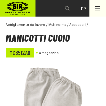
IT
PT
Abbigliamento da lavoro
/
Multinorma
/
Accessori
/
MANICOTTI CUOIO
MC6512A0
a magazzino