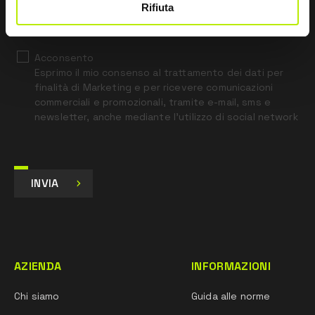
*
Ho letto l’Informativa Privacy
Rifiuta
ai sensi dell’art. 13 Regolamento UE 679/16.
Acconsento
Esprimo il mio consenso al trattamento dei dati per
finalità di Marketing e per ricevere comunicazioni
commerciali e promozionali, tramite e-mail, sms e
newsletter, anche mediante l’utilizzo di social network
INVIA
AZIENDA
INFORMAZIONI
Chi siamo
Guida alle norme