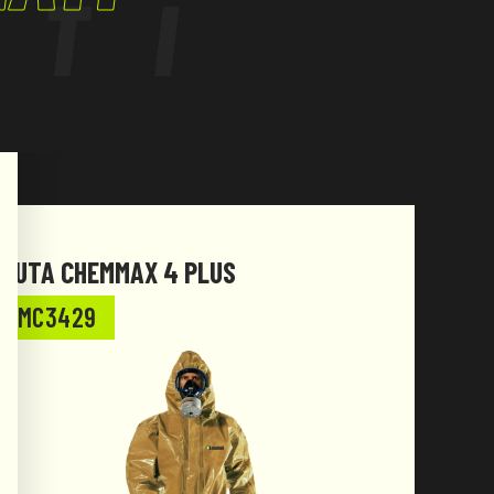
ATI
TUTA CHEMMAX 4 PLUS
TUTA
MC3429
MC