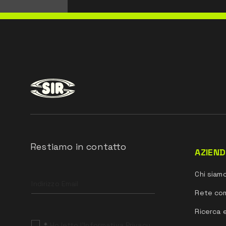
Restiamo in contatto
AZIEN
Leave
Chi siam
this
field
Rete co
blank
Ricerca 
*
Ho letto l’Informativa Privacy