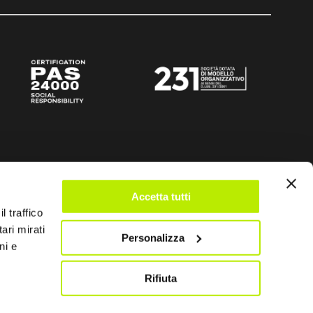
Accetta tutti
l traffico
ari mirati
Personalizza
ni e
Rifiuta