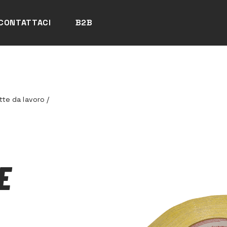
CONTATTACI
B2B
tte da lavoro
/
E