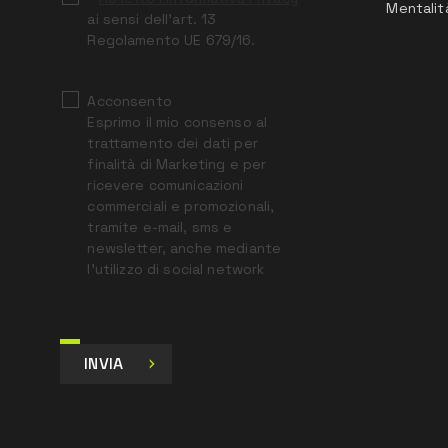
Mentalit
ai sensi dell’art. 13
Regolamento UE 679/16.
Acconsento
Esprimo il mio consenso al
trattamento dei dati per
finalità di Marketing e per
ricevere comunicazioni
commerciali e promozionali,
tramite e-mail, sms e
newsletter, anche mediante
l’utilizzo di social network
INVIA