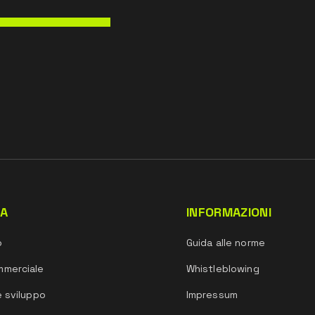
DA
INFORMAZIONI
o
Guida alle norme
mmerciale
Whistleblowing
e sviluppo
Impressum