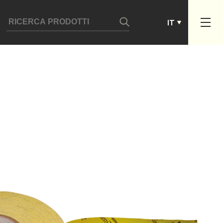
ES
IT
PT