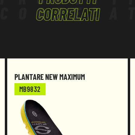
CORRELA
Durabilità: il materiale mantiene forma e
CORRELATI
prestazioni più a lungo rispetto ai plantari
tradizionali.
PLANTARE NEW MAXIMUM
MB9832