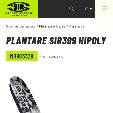
IT
PT
Scarpe da lavoro
/
Plantari e Calze
/
Plantari
/
PLANTARE SIR399 HIPOLY
MB9833Z9
a magazzino