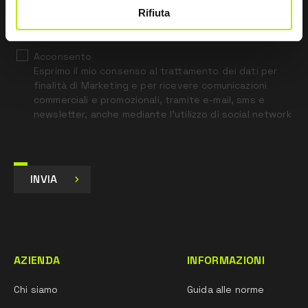
*
Ho letto l’Informativa Privacy
Rifiuta
ai sensi dell’art. 13 Regolamento UE 679/16.
Acconsento
Esprimo il mio consenso al trattamento dei dati per
finalità di Marketing e per ricevere comunicazioni
commerciali e promozionali, tramite e-mail, sms e
newsletter, anche mediante l’utilizzo di social network
INVIA
AZIENDA
INFORMAZIONI
Chi siamo
Guida alle norme