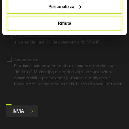
Leave
Personalizza
this
field
blank
Rifiuta
*
Ho letto l’Informativa Privacy
ai sensi dell’art. 13 Regolamento UE 679/16.
Acconsento
Esprimo il mio consenso al trattamento dei dati per
finalità di Marketing e per ricevere comunicazioni
commerciali e promozionali, tramite e-mail, sms e
newsletter, anche mediante l’utilizzo di social network
INVIA