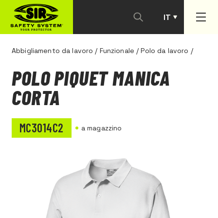
IT
PT
Abbigliamento da lavoro
/
Funzionale
/
Polo da lavoro
/
POLO PIQUET MANICA
CORTA
MC3014C2
a magazzino