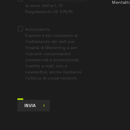
Mentalit
ai sensi dell’art. 13
Regolamento UE 679/16.
Acconsento
Esprimo il mio consenso al
trattamento dei dati per
finalità di Marketing e per
ricevere comunicazioni
commerciali e promozionali,
tramite e-mail, sms e
newsletter, anche mediante
l’utilizzo di social network
INVIA