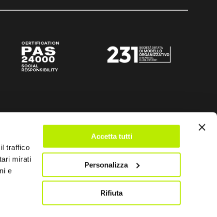
Accetta tutti
l traffico
ari mirati
Personalizza
ni e
Rifiuta