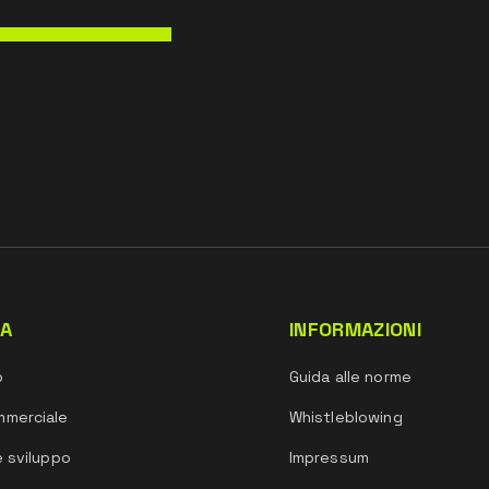
DA
INFORMAZIONI
o
Guida alle norme
mmerciale
Whistleblowing
e sviluppo
Impressum