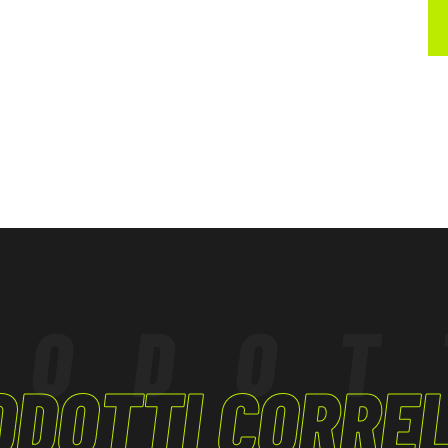
ibilità e garantisce
tura interna,
salta la
 essere conforme
ifiche.
RODOT
ODOTTI CORREL