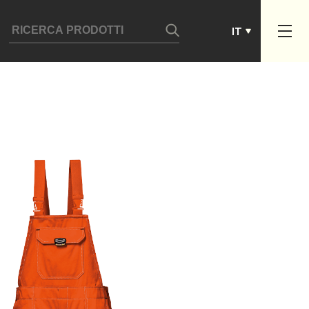
ES
IT
PT