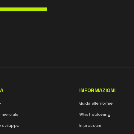
DA
INFORMAZIONI
o
Guida alle norme
mmerciale
Whistleblowing
e sviluppo
Impressum