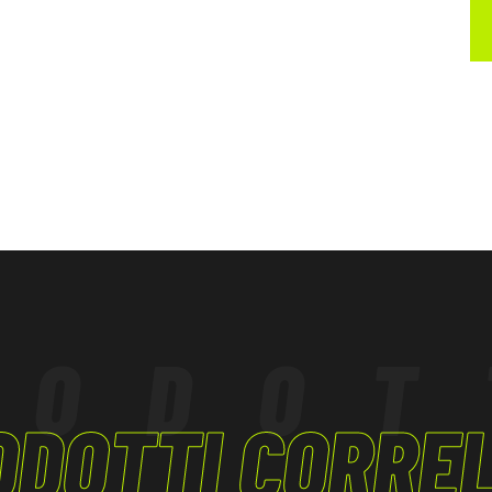
 caviglie con
 maniche e
ntintemperie Sir
 essere conforme
iche.
RODOT
ODOTTI CORREL