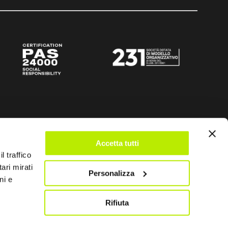
Accetta tutti
l traffico
ari mirati
Personalizza
ni e
Rifiuta