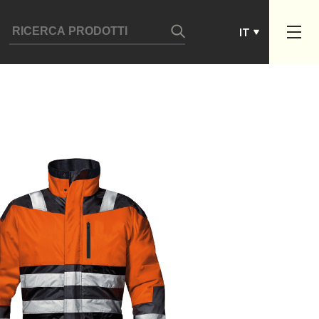
ES
IT
PT