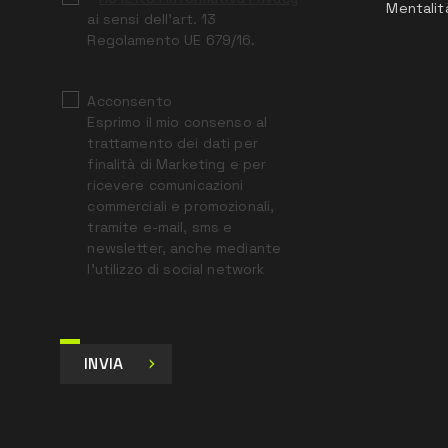
Mentalit
ai sensi dell’art. 13
Regolamento UE 679/16.
Acconsento
Esprimo il mio consenso al
trattamento dei dati per
finalità di Marketing e per
ricevere comunicazioni
commerciali e promozionali,
tramite e-mail, sms e
newsletter, anche mediante
l’utilizzo di social network
INVIA