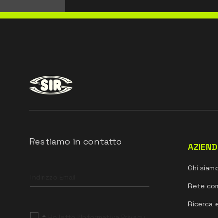
Restiamo in contatto
AZIEN
Leave
Chi siam
this
field
Rete co
blank
Ricerca 
*
Ho letto l’Informativa Privacy