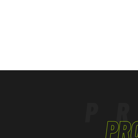
da cerniera ricoperta, antiacqua. Apertura sulle
Dichiarazione di conformità
cerniera
anticqua. Doppia banda rifrangente su torace,
gambe.
La Tuta Rowaniemi è la risposta della gamma A
alle
condizioni più estreme.
Il prodotto è stato progettato e realizzato per
al
Regolamento (UE) 2016/425 e successive modif
P
EN ISO 20471
PR
Classe 3:
≥ 0.80 m²di materiale Fluorescente;
≥ 0.20 m² di materiale Retroriflettente.