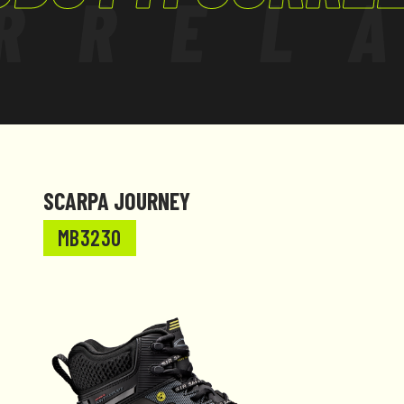
RREL
ità su tutta la
azioni anche dopo
dain gomma, grazie
ura un’aderenza
tte antiacqua e le
no
uidi.
SCARPA JOURNEY
MB3230
i in una ampia
SIR FUTURE
uono per
ano la scelta
olgimento di
a: industria
ario.