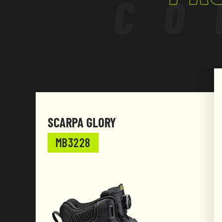
CO
ammortizzazione reattiva, leggerezza e flessibil
superficie del piede, assicurando ottime prest
un utilizzo prolungato ed intenso. Il battistra
alle profonde scanalature longitudinali, assic
superiore su qualsiasi tipo di superficie. Le ale
profonde scanalature longitudinali garantisco
ulteriorestabilità, protezione e drenaggio dei liq
ESD
SCARPA GLORY
Progettate per garantire prestazioni eccezional
MB3228
gamma di situazioni ed ambienti lavorativi, le 
Powered by Responder® Technology si disting
innovazione tecnologica e design e rappresent
ottimale nel caso di uso prolungato e nello sv
mansioni ripetute e in posizione eretta. Adatte 
leggera, logistica e movimentazione merci, terzi