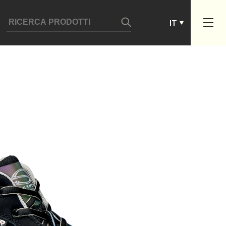
ES
IT
PT