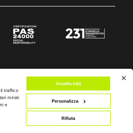
Accetta tutti
l traffico
ari mirati
Personalizza
ni e
Rifiuta