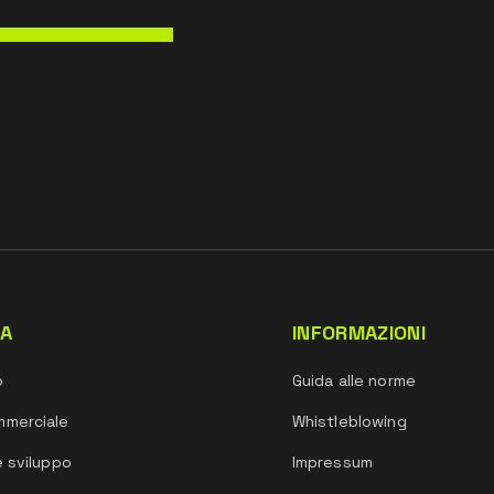
DA
INFORMAZIONI
o
Guida alle norme
mmerciale
Whistleblowing
e sviluppo
Impressum