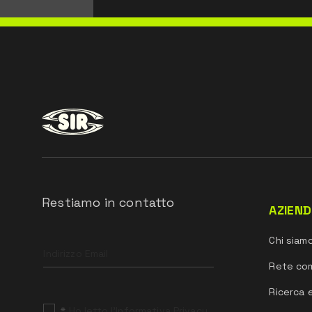
Restiamo in contatto
AZIEN
Leave
Chi siam
this
field
Rete co
blank
Ricerca 
*
Ho letto l’Informativa Privacy