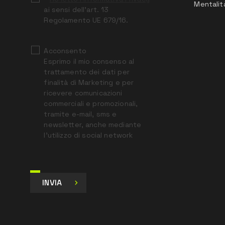
Mentalit
ai sensi dell’art. 13
Regolamento UE 679/16.
Acconsento
Esprimo il mio consenso al
trattamento dei dati per
finalità di Marketing e per
ricevere comunicazioni
commerciali e promozionali,
tramite e-mail, sms e
newsletter, anche mediante
l’utilizzo di social network
INVIA