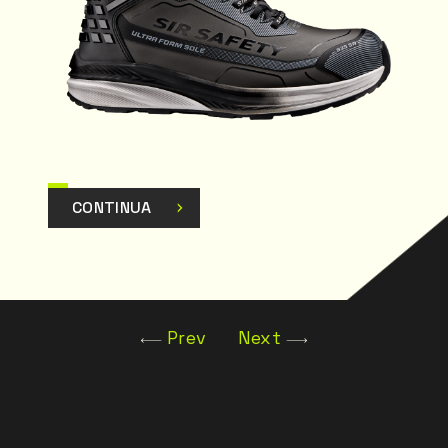
 essere conforme
ifiche.
essere sostituito,
lantare ortopedico
 alla norma DGUV
CONTINUA
: Franz Seidl
e 4 | 93047
info@schuh-
Prev
Next