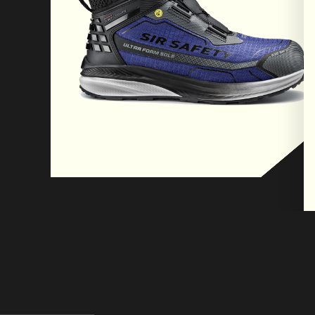
Il prodotto è stato progettato e realizzato per
al Regolamento (UE) 2016/425 e successive mod
Il plantare originale fornito con la scarpa può 
senzainvalidare lanorma EN ISO 20345, con il p
SENSOPED ESD di Franz Seidel GmbH, conforme
112-191.
Per ulteriori informazioni si prega di contattare
GmbH Orthopädie-Schuhtechnik | Roritzerstraß
Regensburg, Germania | P. +49 (0) 94151598 | 
seidl.de | www. schuh-seidl.de