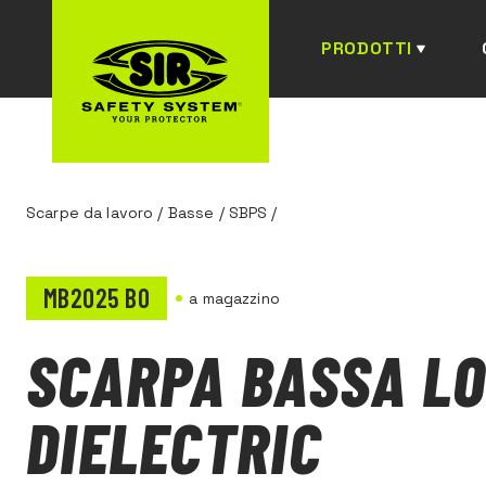
PRODOTTI
Scarpe da lavoro
/
Basse
/
SBPS
/
MB2025 B0
a magazzino
SCARPA BASSA L
DIELECTRIC