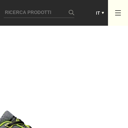
ES
IT
PT