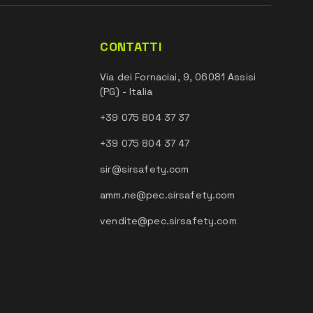
CONTATTI
Via dei Fornaciai, 9, 06081 Assisi
(PG) - Italia
+39 075 804 37 37
+39 075 804 37 47
sir@sirsafety.com
amm.ne@pec.sirsafety.com
vendite@pec.sirsafety.com