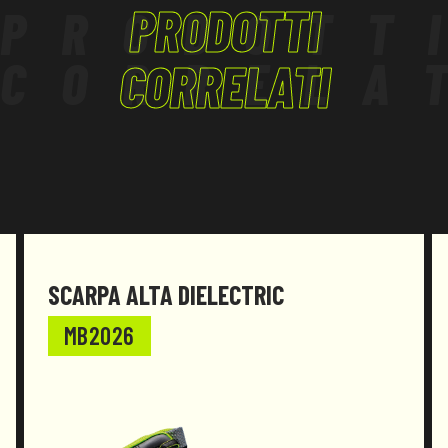
PRODOTTI
PRODOTT
tensione di tenuta di 10 kV, adatto a lavori su
impianti elettrici con tensione nominale fino a
CORRELA
1000 V c.a.e 1500 V c.c.
CORRELATI
Il prodotto è stato progettato e realizzato per
essere conforme al Regolamento (UE) 2016/425 e
successive modifiche.
SCARPA ALTA DIELECTRIC
MB2026