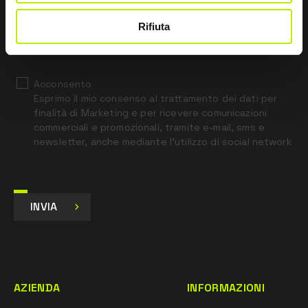
Rifiuta
*
Ho letto l’Informativa Privacy
ai sensi dell’art. 13 Regolamento UE 679/16.
Acconsento
Esprimo il mio consenso al trattamento dei dati per
finalità di Marketing e per ricevere comunicazioni
commerciali e promozionali, tramite e-mail, sms e
newsletter, anche mediante l’utilizzo di social network
INVIA
AZIENDA
INFORMAZIONI