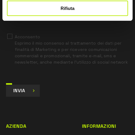
Rifiuta
*
Ho letto l’Informativa Privacy
ai sensi dell’art. 13 Regolamento UE 679/16.
Acconsento
Esprimo il mio consenso al trattamento dei dati per
finalità di Marketing e per ricevere comunicazioni
commerciali e promozionali, tramite e-mail, sms e
newsletter, anche mediante l’utilizzo di social network
INVIA
AZIENDA
INFORMAZIONI