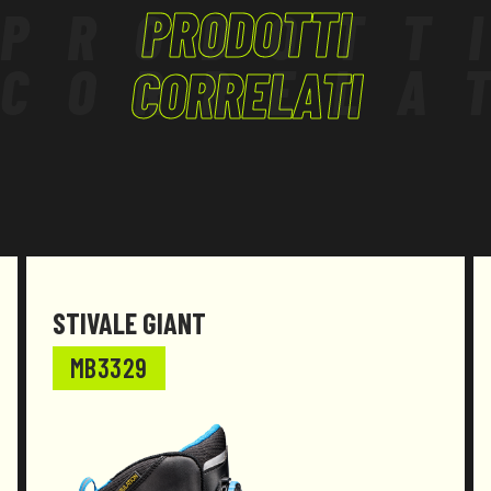
PRODOTTI
PRODOTT
Stivale antistatico, impermeabile all'acqua, offre
CORRELA
isolamento dal freddo (CI) e isolamento dal calore
CORRELATI
fino a 250°C (HI3). Ideale per vigili del fuoco, adatto
ad interventi antincendio e di soccorso.
Il prodotto è stato progettato e realizzato per
essere conforme al Regolamento (UE) 2016/425 e
successive modifiche.
STIVALE GIANT
MB3329