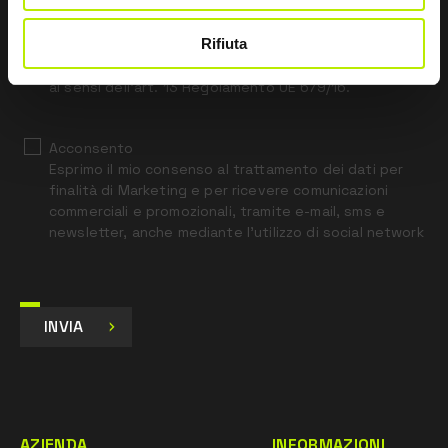
field
blank
Rifiuta
*
Ho letto l’Informativa Privacy
ai sensi dell’art. 13 Regolamento UE 679/16.
Acconsento
Esprimo il mio consenso al trattamento dei dati per
finalità di Marketing e per ricevere comunicazioni
commerciali e promozionali, tramite e-mail, sms e
newsletter, anche mediante l’utilizzo di social network
INVIA
AZIENDA
INFORMAZIONI