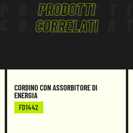
PRODOTTI
PRODOTT
riducendo la forza d’impatto trasmessa
all’operatore.
CORRELA
CORRELATI
Il prodotto è stato progettato e realizzato per
essere conforme al
Regolamento (UE) 2016/425 e successive
modifiche.
CORDINO CON ASSORBITORE DI
ENERGIA
FD1442