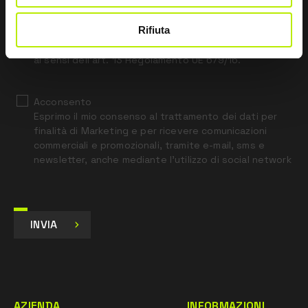
field
blank
Rifiuta
*
Ho letto l’Informativa Privacy
ai sensi dell’art. 13 Regolamento UE 679/16.
Acconsento
Esprimo il mio consenso al trattamento dei dati per
finalità di Marketing e per ricevere comunicazioni
commerciali e promozionali, tramite e-mail, sms e
newsletter, anche mediante l’utilizzo di social network
INVIA
AZIENDA
INFORMAZIONI