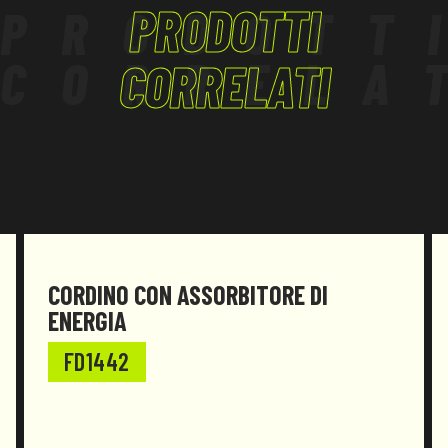
PRODOTTI
PRODOTT
riducendo la forza d’impatto trasmessa
all’operatore.
CORRELA
CORRELATI
Il prodotto è stato progettato e realizzato per
essere conforme al
Regolamento (UE) 2016/425 e successive
modifiche.
CORDINO CON ASSORBITORE DI
ENERGIA
FD1442