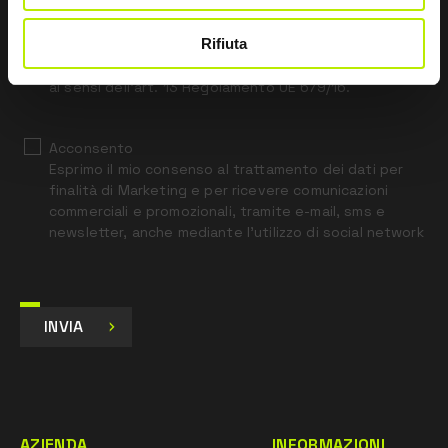
field
blank
Rifiuta
*
Ho letto l’Informativa Privacy
ai sensi dell’art. 13 Regolamento UE 679/16.
Acconsento
Esprimo il mio consenso al trattamento dei dati per
finalità di Marketing e per ricevere comunicazioni
commerciali e promozionali, tramite e-mail, sms e
newsletter, anche mediante l’utilizzo di social network
INVIA
AZIENDA
INFORMAZIONI