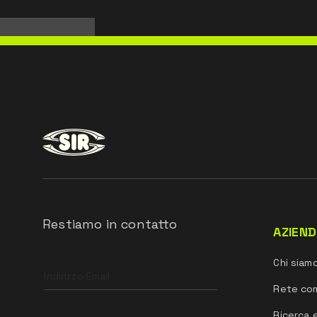
Restiamo in contatto
AZIEN
Leave
Chi siam
this
field
Rete co
blank
Ricerca 