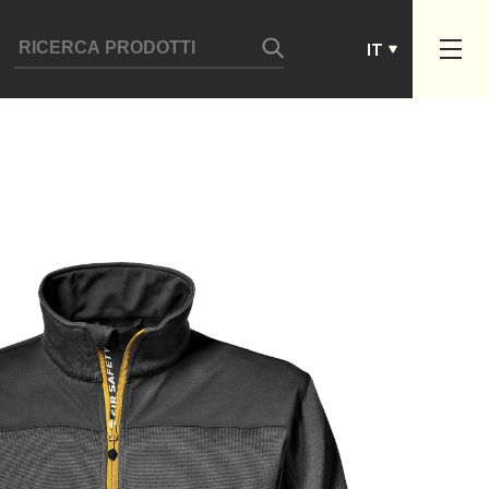
ES
IT
PT