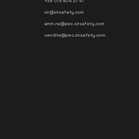
+39 075 804 37 47
sir@sirsafety.com
amm.ne@pec.sirsafety.com
vendite@pec.sirsafety.com