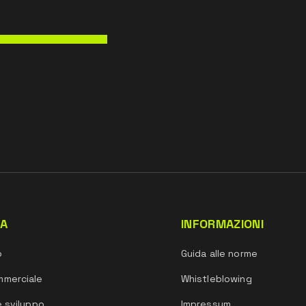
DA
INFORMAZIONI
o
Guida alle norme
mmerciale
Whistleblowing
e sviluppo
Impressum