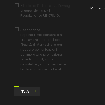
*
Ho letto l’Informativa Privacy
Mentalit
ai sensi dell’art. 13
Regolamento UE 679/16.
Acconsento
Esprimo il mio consenso al
trattamento dei dati per
finalità di Marketing e per
ricevere comunicazioni
commerciali e promozionali,
tramite e-mail, sms e
newsletter, anche mediante
l’utilizzo di social network
INVIA