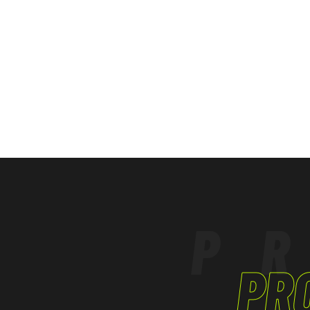
EDILIZIA, LAVORI STRADALI
INDUSTRIA LEGGERA
LAVORI IN QUOTA
LOGISTICA
TERZIARIO, ARTIGIANATO
P
PR