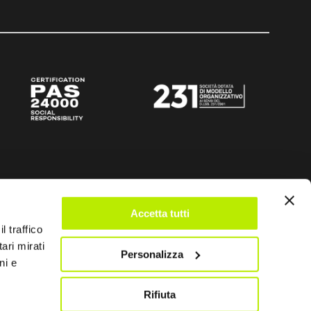
Accetta tutti
l traffico
ari mirati
Personalizza
ni e
Rifiuta