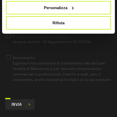
Personalizza
Leave
this
field
Rifiuta
blank
*
Ho letto l’Informativa Privacy
ai sensi dell’art. 13 Regolamento UE 679/16.
Acconsento
Esprimo il mio consenso al trattamento dei dati per
finalità di Marketing e per ricevere comunicazioni
commerciali e promozionali, tramite e-mail, sms e
newsletter, anche mediante l’utilizzo di social network
INVIA