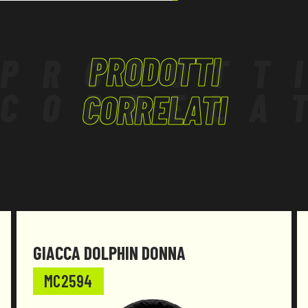
Adatta a proteggere l'operatore da tutti quei rischi
derivanti da sporco
PRODOTTI
PRODOTT
e da azioni lesive di lieve entità.
CORRELA
Il prodotto è stato progettato e realizzato per
CORRELATI
essere conforme al Regolamento (UE) 2016/425 e
successive modifiche.
GIACCA DOLPHIN DONNA
MC2594