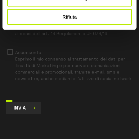
this
field
blank
Rifiuta
*
Ho letto l’Informativa Privacy
ai sensi dell’art. 13 Regolamento UE 679/16.
Acconsento
Esprimo il mio consenso al trattamento dei dati per
finalità di Marketing e per ricevere comunicazioni
commerciali e promozionali, tramite e-mail, sms e
newsletter, anche mediante l’utilizzo di social network
INVIA