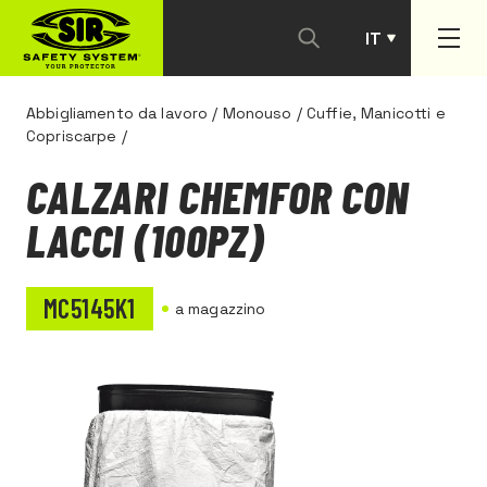
IT
PT
Abbigliamento da lavoro
/
Monouso
/
Cuffie, Manicotti e
Copriscarpe
/
CALZARI CHEMFOR CON
LACCI (100PZ)
MC5145K1
a magazzino